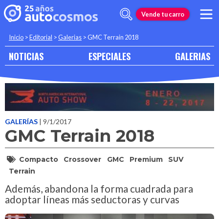
Vende tu carro
Inicio
>
Editorial
>
Galerias
>
GMC Terrain 2018
NOTICIAS
ESPECIALES
GALERIAS
GALERÍAS
| 9/1/2017
GMC Terrain 2018
Compacto
Crossover
GMC
Premium
SUV
Terrain
Además, abandona la forma cuadrada para
adoptar líneas más seductoras y curvas