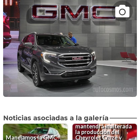
General Motor
continua sus planes de
producción en México
Mary Barra, CEO de
General Motors, le
responde a Trump
Noticias asociadas a la galería
asegurando que se
mantendrá inalterada
la producción del
Manejamos la GMC
Chevrolet Cruze y