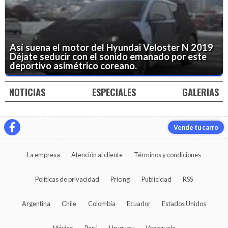
Así suena el motor del Hyundai Veloster N 2019
Déjate seducir con el sonido emanado por este
deportivo asimétrico coreano.
NOTICIAS
ESPECIALES
GALERIAS
Vende tu carro
La empresa
Atención al cliente
Términos y condiciones
Políticas de privacidad
Pricing
Publicidad
RSS
Argentina
Chile
Colombia
Ecuador
Estados Unidos
México
Perú
Uruguay
Venezuela