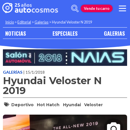
Vende tu carro
Inicio
>
Editorial
>
Galerias
>
Hyundai Veloster N 2019
NOTICIAS
ESPECIALES
GALERIAS
GALERÍAS
| 15/1/2018
Hyundai Veloster N
2019
Deportivo
Hot Hatch
Hyundai
Veloster