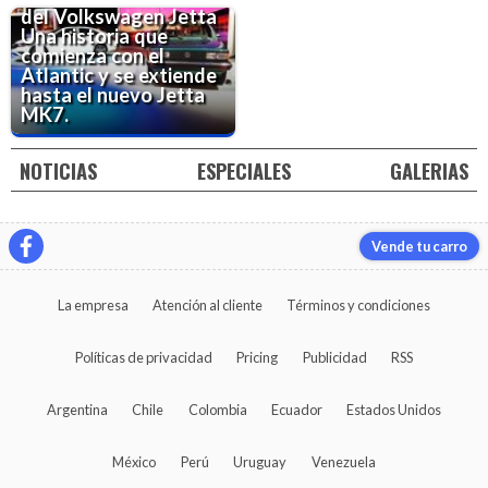
del Volkswagen Jetta
Una historia que
comienza con el
Atlantic y se extiende
hasta el nuevo Jetta
MK7.
NOTICIAS
ESPECIALES
GALERIAS
Vende tu carro
La empresa
Atención al cliente
Términos y condiciones
Políticas de privacidad
Pricing
Publicidad
RSS
Argentina
Chile
Colombia
Ecuador
Estados Unidos
México
Perú
Uruguay
Venezuela