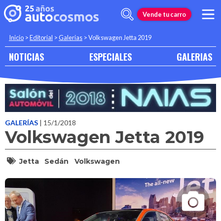
Vende tu carro
Inicio
>
Editorial
>
Galerias
>
Volkswagen Jetta 2019
NOTICIAS
ESPECIALES
GALERIAS
GALERÍAS
| 15/1/2018
Volkswagen Jetta 2019
Jetta
Sedán
Volkswagen