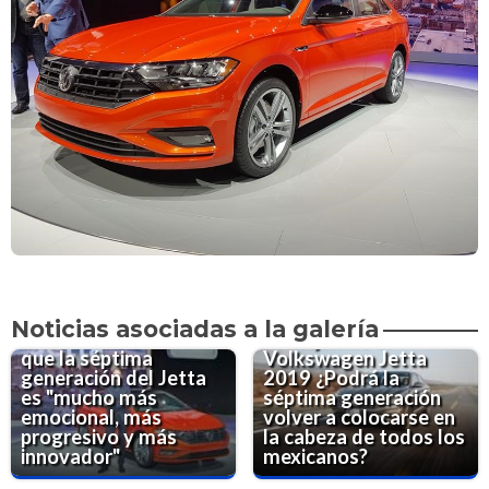
Conoce a fondo al
Volkswagen Jetta
Noticias asociadas a la galería
2019
Bischoff dice
Manejamos el
que la séptima
Volkswagen Jetta
generación del Jetta
2019
¿Podrá la
es "mucho más
séptima generación
emocional, más
volver a colocarse en
progresivo y más
la cabeza de todos los
innovador"
mexicanos?
Las 7 generaciones