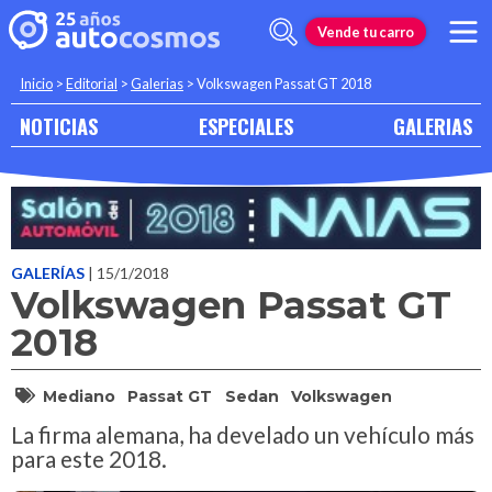
Vende tu carro
Inicio
>
Editorial
>
Galerias
>
Volkswagen Passat GT 2018
NOTICIAS
ESPECIALES
GALERIAS
GALERÍAS
| 15/1/2018
Volkswagen Passat GT
2018
Mediano
Passat GT
Sedan
Volkswagen
La firma alemana, ha develado un vehículo más
para este 2018.