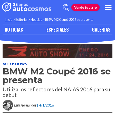
Vende tu carro
Inicio
>
Editorial
>
Noticias
>
BMW M2 Coupé 2016 se presenta
NOTICIAS
ESPECIALES
GALERIAS
AUTOSHOWS
BMW M2 Coupé 2016 se
presenta
Utiliza los reflectores del NAIAS 2016 para su
debut
Luis Hernández
| 4/1/2016