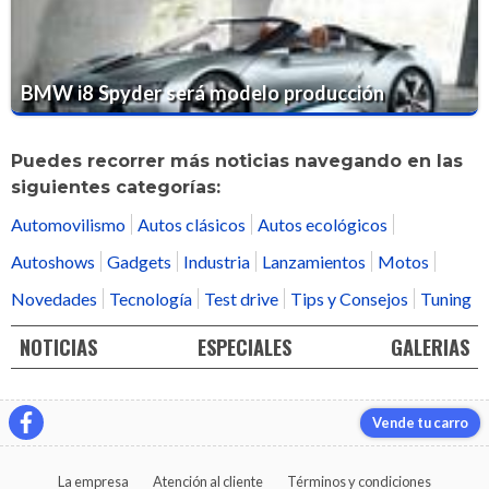
BMW i8 Spyder será modelo producción
Puedes recorrer más noticias navegando en las
siguientes categorías:
Automovilismo
Autos clásicos
Autos ecológicos
Autoshows
Gadgets
Industria
Lanzamientos
Motos
Novedades
Tecnología
Test drive
Tips y Consejos
Tuning
NOTICIAS
ESPECIALES
GALERIAS
Vende tu carro
La empresa
Atención al cliente
Términos y condiciones