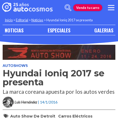
Vende tu carro
Inicio
>
Editorial
>
Noticias
>
Hyundai Ioniq 2017 se presenta
NOTICIAS
ESPECIALES
GALERIAS
AUTOSHOWS
Hyundai Ioniq 2017 se
presenta
La marca coreana apuesta por los autos verdes
Luis Hernández
| 14/1/2016
Auto Show De Detroit
Carros Eléctricos