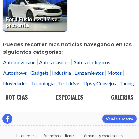
Ford Fusion 2017 se
presenta
Puedes recorrer más noticias navegando en las
siguientes categorías:
Automovilismo
Autos clásicos
Autos ecológicos
Autoshows
Gadgets
Industria
Lanzamientos
Motos
Novedades
Tecnología
Test drive
Tips y Consejos
Tuning
NOTICIAS
ESPECIALES
GALERIAS
Vende tu carro
La empresa
Atención al cliente
Términos y condiciones