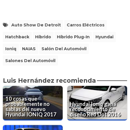
Auto Show De Detroit
Carros Eléctricos
Hatchback
Híbrido
Híbrido Plug-In
Hyundai
Ioniq
NAIAS
Salón Del Automóvil
Salones Del Automóvil
Luis Hernández recomienda
10 cosas que
probablemente no
Hyundai Ioniq gana
sabías del nuevo
reconocimiento de
Hyundai IONIQ 2017
diseño Red Dot 2016