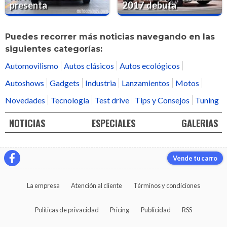
presenta
2017 debuta
Puedes recorrer más noticias navegando en las
siguientes categorías:
Automovilismo
Autos clásicos
Autos ecológicos
Autoshows
Gadgets
Industria
Lanzamientos
Motos
Novedades
Tecnología
Test drive
Tips y Consejos
Tuning
NOTICIAS
ESPECIALES
GALERIAS
Vende tu carro
La empresa
Atención al cliente
Términos y condiciones
Políticas de privacidad
Pricing
Publicidad
RSS