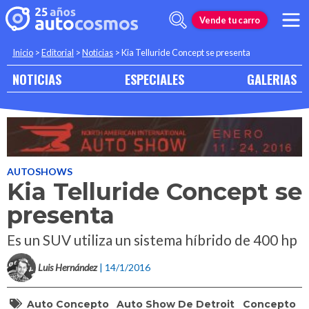
Vende tu carro
Inicio
>
Editorial
>
Noticias
>
Kia Telluride Concept se presenta
NOTICIAS
ESPECIALES
GALERIAS
AUTOSHOWS
Kia Telluride Concept se
presenta
Es un SUV utiliza un sistema híbrido de 400 hp
Luis Hernández
| 14/1/2016
Auto Concepto
Auto Show De Detroit
Concepto