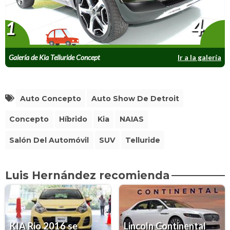
4
1
Galería de Kia Telluride Concept
Ir a la galería
Auto Concepto
Auto Show De Detroit
Concepto
Híbrido
Kia
NAIAS
Salón Del Automóvil
SUV
Telluride
Luis Hernández recomienda
KIA Rio 2016 se
Lincoln Continental