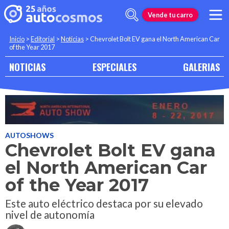
Vende tu carro
Inicio
>
Editorial
>
Noticias
>
Chevrolet Bolt EV gana el North American Car
of the Year 2017
NOTICIAS
ESPECIALES
GALERIAS
AUTOSHOWS
Chevrolet Bolt EV gana
el North American Car
of the Year 2017
Este auto eléctrico destaca por su elevado
nivel de autonomía