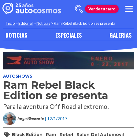
Vende tu carro
Inicio
>
Editorial
>
Noticias
>
Ram Rebel Black Edition se presenta
NOTICIAS
ESPECIALES
GALERIAS
AUTOSHOWS
Ram Rebel Black
Edition se presenta
Para la aventura Off Road al extremo.
Jorge Blancarte
| 12/1/2017
Black Edition
Ram
Rebel
Salón Del Automóvil