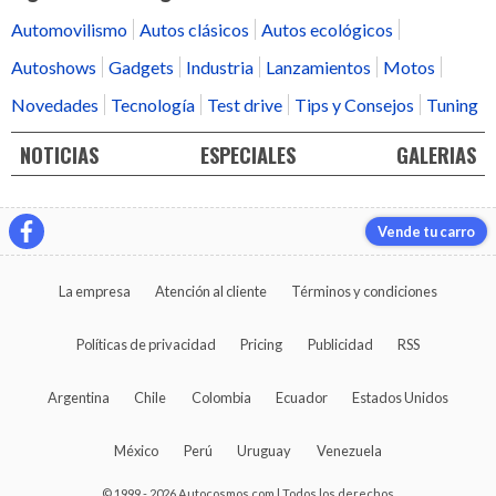
Automovilismo
Autos clásicos
Autos ecológicos
Autoshows
Gadgets
Industria
Lanzamientos
Motos
Novedades
Tecnología
Test drive
Tips y Consejos
Tuning
NOTICIAS
ESPECIALES
GALERIAS
Vende tu carro
La empresa
Atención al cliente
Términos y condiciones
Políticas de privacidad
Pricing
Publicidad
RSS
Argentina
Chile
Colombia
Ecuador
Estados Unidos
México
Perú
Uruguay
Venezuela
© 1999 - 2026 Autocosmos.com | Todos los derechos