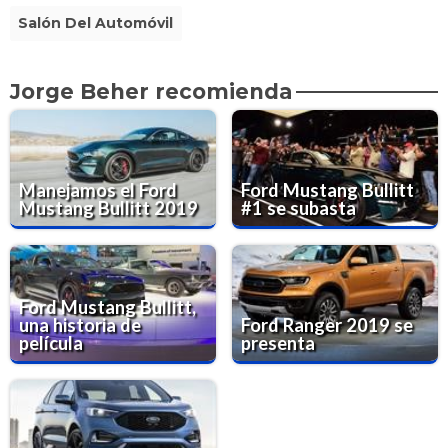
Salón Del Automóvil
Jorge Beher recomienda
Manejamos el Ford
Ford Mustang Bullitt
Mustang Bullitt 2019
#1 se subasta
Ford Mustang Bullitt,
una historia de
Ford Ranger 2019 se
película
presenta