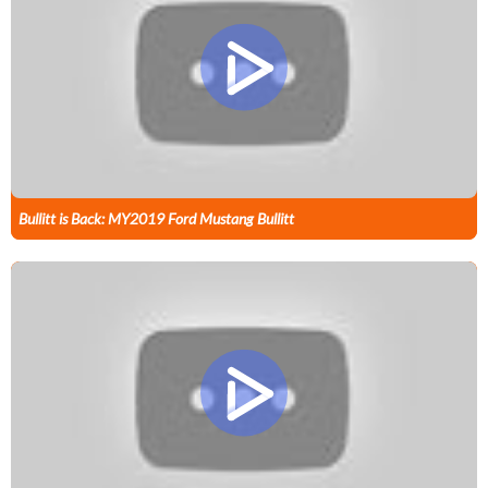
Bullitt is Back: MY2019 Ford Mustang Bullitt