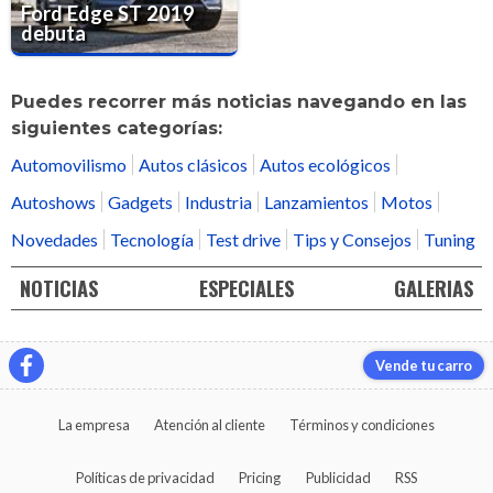
Ford Edge ST 2019
debuta
Puedes recorrer más noticias navegando en las
siguientes categorías:
Automovilismo
Autos clásicos
Autos ecológicos
Autoshows
Gadgets
Industria
Lanzamientos
Motos
Novedades
Tecnología
Test drive
Tips y Consejos
Tuning
NOTICIAS
ESPECIALES
GALERIAS
Vende tu carro
La empresa
Atención al cliente
Términos y condiciones
Políticas de privacidad
Pricing
Publicidad
RSS