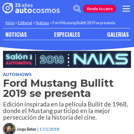
Vende tu carro
Inicio
>
Editorial
>
Noticias
>
Ford Mustang Bullitt 2019 se presenta
NOTICIAS
ESPECIALES
GALERIAS
AUTOSHOWS
Ford Mustang Bullitt
2019 se presenta
Edición inspirada en la película Bullit de 1968,
donde el Mustang participó en la mejor
persecución de la historia del cine.
Jorge Beher
| 17/1/2018