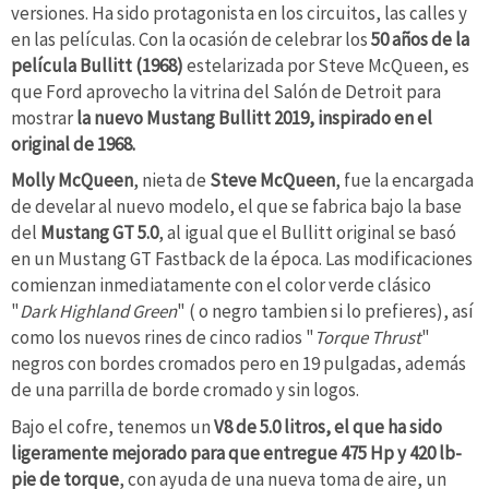
versiones. Ha sido protagonista en los circuitos, las calles y
en las películas. Con la ocasión de celebrar los
50 años de la
película Bullitt (1968)
estelarizada
por
Steve McQueen, es
que Ford aprovecho la vitrina del Salón de Detroit para
mostrar
la nuevo Mustang Bullitt 2019, inspirado en el
original de 1968.
Molly McQueen
, nieta de
Steve McQueen
, fue la encargada
de develar al nuevo modelo, el que se fabrica bajo la base
del
Mustang GT 5.0
, al igual que el Bullitt original se basó
en un Mustang GT Fastback de la época. Las modificaciones
comienzan inmediatamente con el color verde clásico
"
Dark Highland Green
" ( o negro tambien si lo prefieres), así
como los nuevos rines de cinco radios "
Torque Thrust
"
negros con bordes cromados pero en 19 pulgadas, además
de una parrilla de borde cromado y sin logos.
Bajo el cofre, tenemos un
V8 de 5.0 litros, el que ha sido
ligeramente mejorado para que entregue 475 Hp y
420 lb-
pie
de torque
, con ayuda de una nueva toma de aire, un