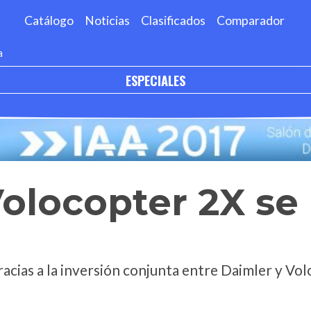
Catálogo
Noticias
Clasificados
Comparador
a
ESPECIALES
olocopter 2X se
racias a la inversión conjunta entre Daimler y Vo