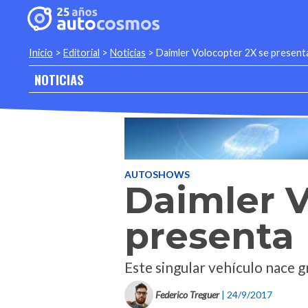
Inicio
>
Editorial
>
Noticias
>
Daimler Volocopter 2X se present
NOTICIAS
AUTOSHOWS
Daimler V
presenta
Este singular vehículo nace g
Federico Treguer
| 24/9/2017