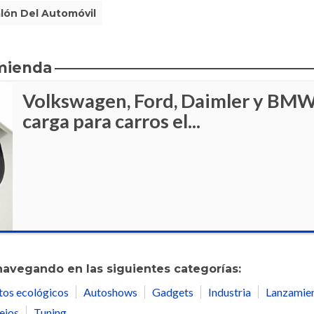
lón Del Automóvil
mienda
Volkswagen, Ford, Daimler y BMW
carga para carros el...
navegando en las siguientes categorías:
tos ecológicos
Autoshows
Gadgets
Industria
Lanzamie
ejos
Tuning