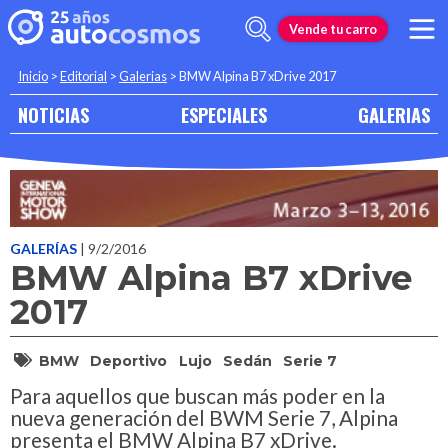
Vende tu carro
Inicio
>
Editorial
>
Galerias
>
BMW Alpina B7 xDrive 2017
NOTICIAS
ESPECIALES
GALERIAS
GALERÍAS
| 9/2/2016
BMW Alpina B7 xDrive
2017
BMW
Deportivo
Lujo
Sedán
Serie 7
Para aquellos que buscan más poder en la
nueva generación del BWM Serie 7, Alpina
presenta el BMW Alpina B7 xDrive.