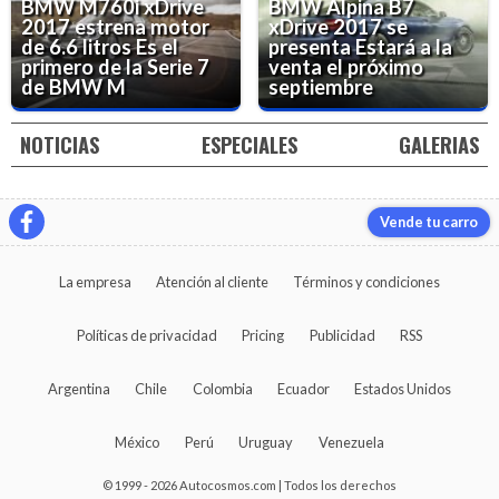
BMW M760i xDrive
BMW Alpina B7
2017 estrena motor
xDrive 2017 se
de 6.6 litros
Es el
presenta
Estará a la
primero de la Serie 7
venta el próximo
de BMW M
septiembre
NOTICIAS
ESPECIALES
GALERIAS
Vende tu carro
La empresa
Atención al cliente
Términos y condiciones
Políticas de privacidad
Pricing
Publicidad
RSS
Argentina
Chile
Colombia
Ecuador
Estados Unidos
México
Perú
Uruguay
Venezuela
© 1999 - 2026 Autocosmos.com | Todos los derechos