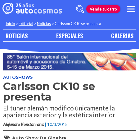
Vende tu carro
Inicio
>
Editorial
>
Noticias
>
Carlsson CK10 se presenta
NOTICIAS
ESPECIALES
GALERIAS
AUTOSHOWS
Carlsson CK10 se
presenta
El tuner alemán modificó únicamente la
apariencia exterior y la estética interior
Alejandro Konstanronis
| 10/3/2015
Auto Show De Ginebra