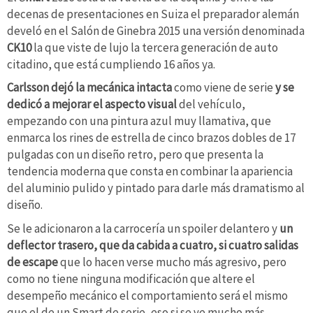
decenas de presentaciones en Suiza el preparador alemán
develó en el Salón de Ginebra 2015 una versión denominada
CK10
la que viste de lujo la tercera generación de auto
citadino, que está cumpliendo 16 años ya.
Carlsson dejó la mecánica intacta
como viene de serie
y se
dedicó a mejorar el aspecto visual
del vehículo,
empezando con una pintura azul muy llamativa, que
enmarca los rines de estrella de cinco brazos dobles de 17
pulgadas con un diseño retro, pero que presenta la
tendencia moderna que consta en combinar la apariencia
del aluminio pulido y pintado para darle más dramatismo al
diseño.
Se le adicionaron a la carrocería un spoiler delantero y
un
deflector trasero, que da cabida a cuatro, si cuatro salidas
de escape
que lo hacen verse mucho más agresivo, pero
como no tiene ninguna modificación que altere el
desempeño mecánico el comportamiento será el mismo
que el de un Smart de serie, eso si se ve mucho más