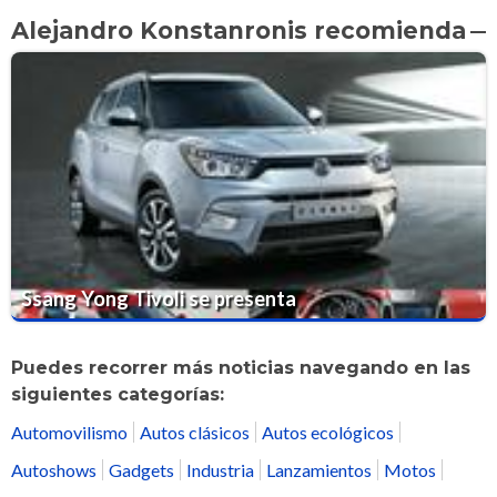
Alejandro Konstanronis recomienda
Ssang Yong Tivoli se presenta
Puedes recorrer más noticias navegando en las
siguientes categorías:
Automovilismo
Autos clásicos
Autos ecológicos
Autoshows
Gadgets
Industria
Lanzamientos
Motos