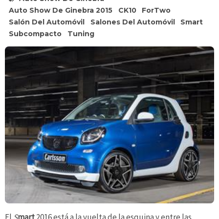
Auto Show De Ginebra 2015
CK10
ForTwo
Salón Del Automóvil
Salones Del Automóvil
Smart
Subcompacto
Tuning
El
S
mart
2016 está a la vuelta de la esquina y entre las