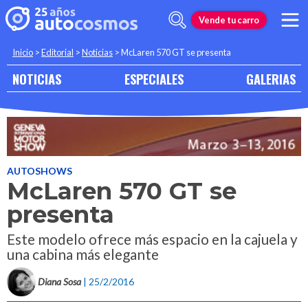
Vende tu carro
Inicio
>
Editorial
>
Noticias
>
McLaren 570 GT se presenta
NOTICIAS
ESPECIALES
GALERIAS
AUTOSHOWS
McLaren 570 GT se
presenta
Este modelo ofrece más espacio en la cajuela y
una cabina más elegante
Diana Sosa
| 25/2/2016