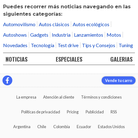
Puedes recorrer más noticias navegando en las
siguientes categorías:
Automovilismo
Autos clásicos
Autos ecológicos
Autoshows
Gadgets
Industria
Lanzamientos
Motos
Novedades
Tecnología
Test drive
Tips y Consejos
Tuning
NOTICIAS
ESPECIALES
GALERIAS
Vende tu carro
La empresa
Atención al cliente
Términos y condiciones
Políticas de privacidad
Pricing
Publicidad
RSS
Argentina
Chile
Colombia
Ecuador
Estados Unidos