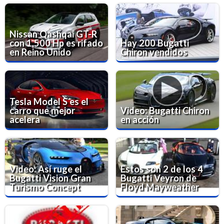
Nissan Qashqai GT-R
con 1,500 Hp es rifado
Hay 200 Bugatti
en Reino Unido
Chiron vendidos
Tesla Model S es el
carro que mejor
Video: Bugatti Chiron
acelera
en acción
Video: Así ruge el
Estos son 2 de los 4
Bugatti Vision Gran
Bugatti Veyron de
Turismo Concept
Floyd Mayweather