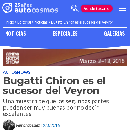
Vende tu carro
Inicio
>
Editorial
>
Noticias
>
Bugatti Chiron es el sucesor del Veyron
NOTICIAS
ESPECIALES
GALERIAS
AUTOSHOWS
Bugatti Chiron es el
sucesor del Veyron
Una muestra de que las segundas partes
pueden ser muy buenas por no decir
excelentes.
Fernando Díaz
| 2/3/2016