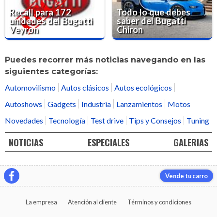
Recall para 172
Todo lo que debes
unidades del Bugatti
saber del Bugatti
Veyron
Chiron
Puedes recorrer más noticias navegando en las
siguientes categorías:
Automovilismo
Autos clásicos
Autos ecológicos
Autoshows
Gadgets
Industria
Lanzamientos
Motos
Novedades
Tecnología
Test drive
Tips y Consejos
Tuning
NOTICIAS
ESPECIALES
GALERIAS
Vende tu carro
La empresa
Atención al cliente
Términos y condiciones