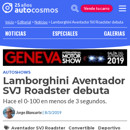
Vende tu carro
Inicio
>
Editorial
>
Noticias
>
Lamborghini Aventador SVJ Roadster debuta
NOTICIAS
ESPECIALES
GALERIAS
AUTOSHOWS
Lamborghini Aventador
SVJ Roadster debuta
Hace el 0-100 en menos de 3 segundos.
Jorge Blancarte
| 8/3/2019
Aventador SVJ Roadster
Convertible
Deportivo