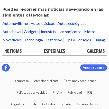
Puedes recorrer más noticias navegando en las
siguientes categorías:
Automovilismo
Autos clásicos
Autos ecológicos
Autoshows
Gadgets
Industria
Lanzamientos
Motos
Novedades
Tecnología
Test drive
Tips y Consejos
Tuning
NOTICIAS
ESPECIALES
GALERIAS
Vende tu carro
La empresa
Atención al cliente
Términos y condiciones
Políticas de privacidad
Pricing
Publicidad
RSS
Argentina
Chile
Colombia
Ecuador
Estados Unidos