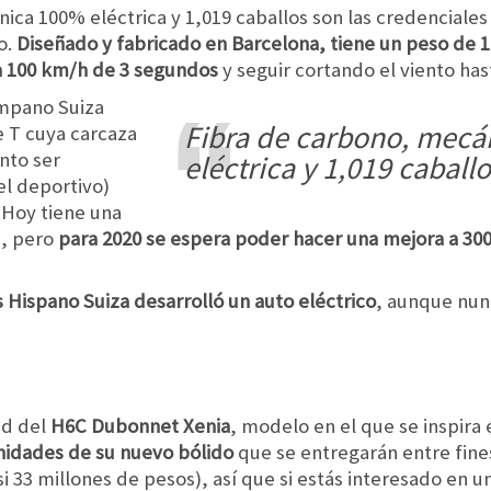
nica 100% eléctrica y 1,019 caballos son las credenciale
o.
Diseñado y fabricado en Barcelona, tiene un peso de 1
 a 100 km/h de 3 segundos
y seguir cortando el viento has
smpano Suiza
fibra de carbono, mecánica 100%
 T cuya carcaza
nto ser
eléctrica y 1,019 caball
el deportivo)
 Hoy tiene una
h, pero
para 2020 se espera poder hacer una mejora a 30
 Hispano Suiza desarrolló un auto eléctrico
, aunque nunc
ad del
H6C Dubonnet Xenia
, modelo en el que se inspira 
unidades de su nuevo bólido
que se entregarán entre fines
asi 33 millones de pesos), así que si estás interesado en