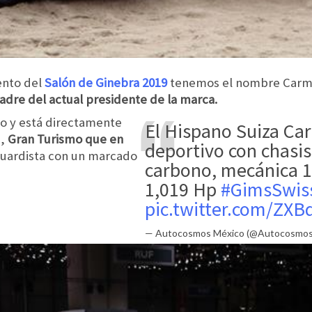
ento del
Salón de Ginebra 2019
tenemos el nombre Car
adre del actual presidente de la marca.
do y está directamente
El Hispano Suiza Carmen es un
a,
Gran Turismo que en
deportivo con chasis
guardista con un marcado
carbono, mecánica 1
1,019 Hp
#GimsSwis
pic.twitter.com/ZX
— Autocosmos México (@Autocosmo