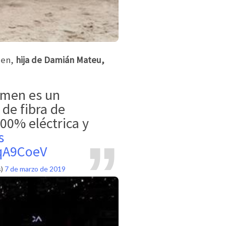
men,
hija de Damián Mateu,
 de fibra de
00% eléctrica y
s
BqA9CoeV
s)
7 de marzo de 2019