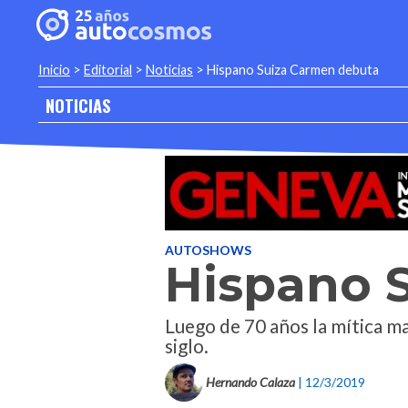
Inicio
>
Editorial
>
Noticias
>
Hispano Suiza Carmen debuta
NOTICIAS
AUTOSHOWS
Hispano 
Luego de 70 años la mítica m
siglo.
Hernando Calaza
| 12/3/2019