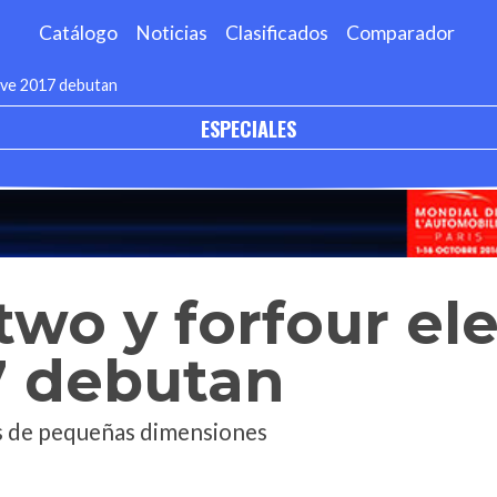
Catálogo
Noticias
Clasificados
Comparador
rive 2017 debutan
ESPECIALES
two y forfour ele
7 debutan
s de pequeñas dimensiones