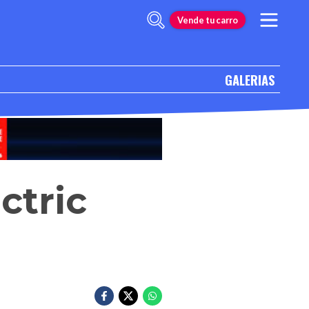
Vende tu carro
GALERIAS
ctric