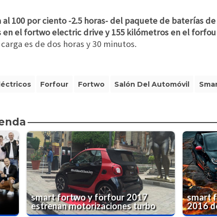
 al 100 por ciento -2.5 horas- del paquete de baterías de 
 el fortwo electric drive y 155 kilómetros en el forfour 
carga es de dos horas y 30 minutos.
léctricos
Forfour
Fortwo
Salón Del Automóvil
Smar
ienda
smart fortwo y forfour 2017
smart 
estrenan motorizaciones turbo
2016 d