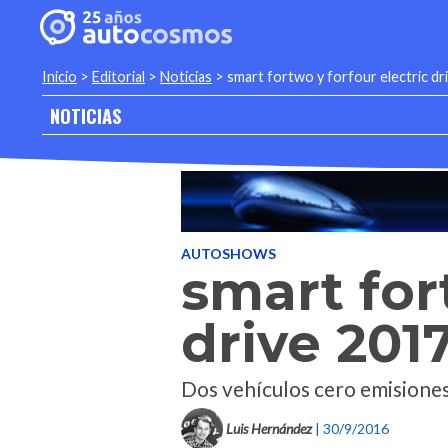
Inicio
>
Editorial
>
Noticias
>
smart fortwo y forfour electric d
NOTICIAS
AUTOSHOWS
smart for
drive 201
Dos vehículos cero emisione
Luis Hernández
| 30/9/2016