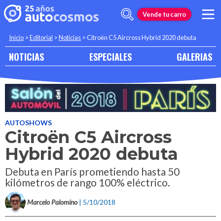
Vende tu carro
Inicio
>
Editorial
>
Noticias
>
Citroën C5 Aircross Hybrid 2020 debuta
NOTICIAS
ESPECIALES
GALERIAS
AUTOSHOWS
Citroën C5 Aircross
Hybrid 2020 debuta
Debuta en París prometiendo hasta 50
kilómetros de rango 100% eléctrico.
Marcelo Palomino
| 5/10/2018