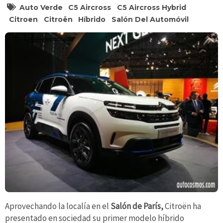
Auto Verde
C5 Aircross
C5 Aircross Hybrid
Citroen
Citroën
Híbrido
Salón Del Automóvil
Aprovechando la localía en el
Salón de París,
Citroën ha
presentado en sociedad su primer modelo híbrido