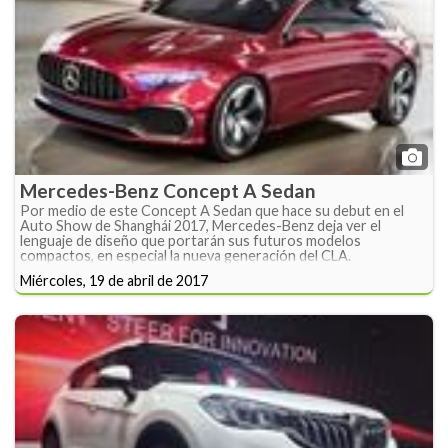
Mercedes-Benz Concept A Sedan
Por medio de este Concept A Sedan que hace su debut en el
Auto Show de Shanghái 2017, Mercedes-Benz deja ver el
lenguaje de diseño que portarán sus futuros modelos
compactos, en especial la nueva generación del CLA.
Miércoles, 19 de abril de 2017