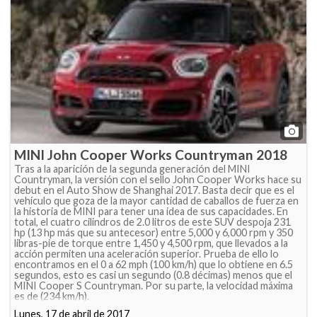
MINI John Cooper Works Countryman 2018
Tras a la aparición de la segunda generación del MINI
Countryman, la versión con el sello John Cooper Works hace su
debut en el Auto Show de Shanghai 2017. Basta decir que es el
vehículo que goza de la mayor cantidad de caballos de fuerza en
la historia de MINI para tener una idea de sus capacidades. En
total, el cuatro cilindros de 2.0 litros de este SUV despoja 231
hp (13 hp más que su antecesor) entre 5,000 y 6,000 rpm y 350
libras-pie de torque entre 1,450 y 4,500 rpm, que llevados a la
acción permiten una aceleración superior. Prueba de ello lo
encontramos en el 0 a 62 mph (100 km/h) que lo obtiene en 6.5
segundos, esto es casi un segundo (0.8 décimas) menos que el
MINI Cooper S Countryman. Por su parte, la velocidad máxima
es de (234 km/h).
Lunes, 17 de abril de 2017