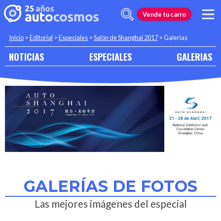
Vende tu carro
Inicio
>
Editorial
>
Especiales
>
Salón de Shanghai 2017
>
Galerias
NOTICIAS
ESPECIALES
GALERIAS
GALERÍAS DE FOTOS
Las mejores imágenes del especial