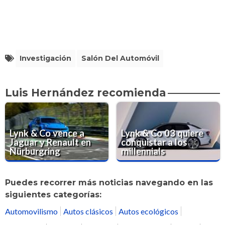
Investigación
Salón Del Automóvil
Luis Hernández recomienda
Lynk & Co vence a
Lynk & Co 03 quiere
Jaguar y Renault en
conquistar a los
Nürburgring
millennials
Puedes recorrer más noticias navegando en las
siguientes categorías:
Automovilismo
Autos clásicos
Autos ecológicos