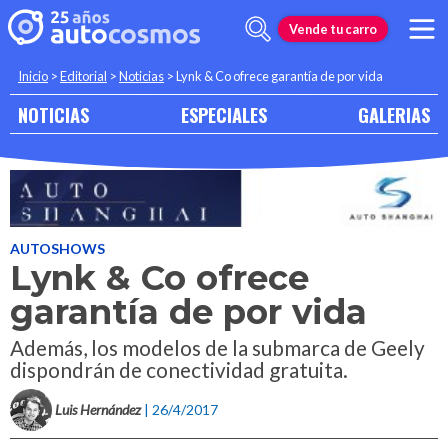
Vende tu carro
Inicio
>
Editorial
>
Noticias
>
Lynk & Co ofrece garantía de por vida
NOTICIAS
ESPECIALES
GALERIAS
AUTOSHOWS
Lynk & Co ofrece
garantía de por vida
Además, los modelos de la submarca de Geely
dispondrán de conectividad gratuita.
Luis Hernández
| 26/4/2017