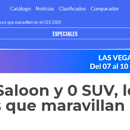
Catálogo
Noticias
Clasificados
Comparador
icos que maravillan en el CES 2025
ESPECIALES
aloon y 0 SUV, l
s que maravillan 