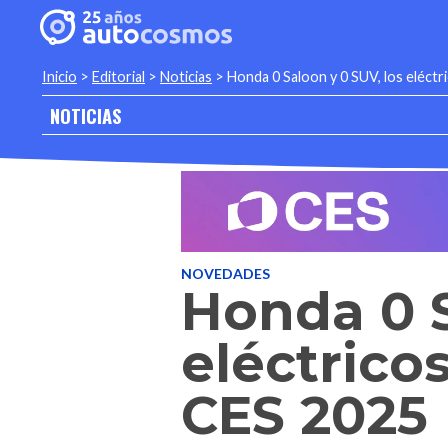
Inicio
>
Editorial
>
Noticias
>
Honda 0 Saloon y 0 SUV, los eléctr
NOTICIAS
NOVEDADES
Honda 0 S
eléctrico
CES 2025