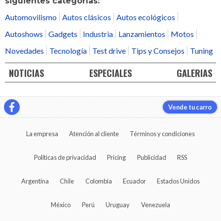
siguientes categorías:
Automovilismo
Autos clásicos
Autos ecológicos
Autoshows
Gadgets
Industria
Lanzamientos
Motos
Novedades
Tecnología
Test drive
Tips y Consejos
Tuning
NOTICIAS
ESPECIALES
GALERIAS
Vende tu carro
La empresa
Atención al cliente
Términos y condiciones
Políticas de privacidad
Pricing
Publicidad
RSS
Argentina
Chile
Colombia
Ecuador
Estados Unidos
México
Perú
Uruguay
Venezuela