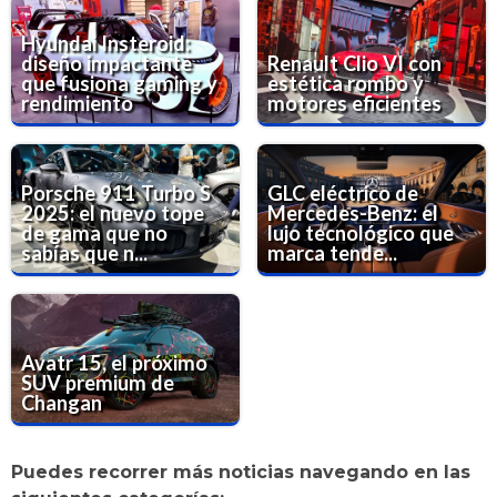
Hyundai Insteroid:
diseño impactante
Renault Clio VI con
que fusiona gaming y
estética rombo y
rendimiento
motores eficientes
Porsche 911 Turbo S
GLC eléctrico de
2025: el nuevo tope
Mercedes-Benz: el
de gama que no
lujo tecnológico que
sabías que n...
marca tende...
Avatr 15, el próximo
SUV premium de
Changan
Puedes recorrer más noticias navegando en las