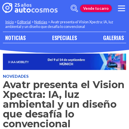
Vende tu carro
Inicio
>
Editorial
>
Noticias
>
Avatr presenta el Vision Xpectra: IA, luz
ambiental y un diseño que desafía lo convencional
NOTICIAS
ESPECIALES
GALERIAS
NOVEDADES
Avatr presenta el Vision
Xpectra: IA, luz
ambiental y un diseño
que desafía lo
convencional