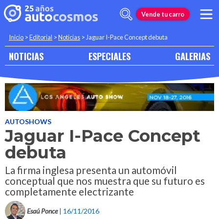
Vende tu carro
Inicio
>
Editorial
>
Noticias
>
Jaguar I-Pace Concept debuta
NOTICIAS
ESPECIALES
GALERIAS
AUTOSHOWS
Jaguar I-Pace Concept
debuta
La firma inglesa presenta un automóvil
conceptual que nos muestra que su futuro es
completamente electrizante
Esaú Ponce
| 16/11/2016