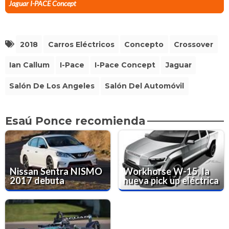
Jaguar I-PACE Concept
2018
Carros Eléctricos
Concepto
Crossover
Ian Callum
I-Pace
I-Pace Concept
Jaguar
Salón De Los Angeles
Salón Del Automóvil
Esaú Ponce recomienda
Nissan Sentra NISMO
Workhorse W-15, la
2017 debuta
nueva pick up eléctrica