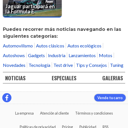
Jaguar participará en
la Formula E
Puedes recorrer más noticias navegando en las
siguientes categorías:
Automovilismo
Autos clásicos
Autos ecológicos
Autoshows
Gadgets
Industria
Lanzamientos
Motos
Novedades
Tecnología
Test drive
Tips y Consejos
Tuning
NOTICIAS
ESPECIALES
GALERIAS
Vende tu carro
La empresa
Atención al cliente
Términos y condiciones
Políticas de privacidad
Pricing
Publicidad
RSS