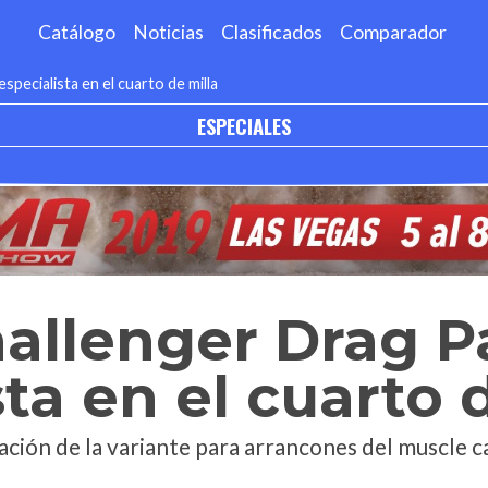
Catálogo
Noticias
Clasificados
Comparador
pecialista en el cuarto de milla
ESPECIALES
allenger Drag P
sta en el cuarto 
ción de la variante para arrancones del muscle ca