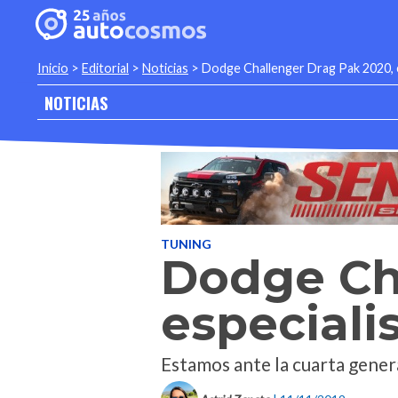
Inicio
>
Editorial
>
Noticias
>
Dodge Challenger Drag Pak 2020, es
NOTICIAS
TUNING
Dodge Ch
especiali
Estamos ante la cuarta genera