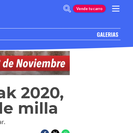
Vende tu carro
GALERIAS
ak 2020,
de milla
r.