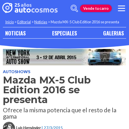
Vende tu carro
Inicio
>
Editorial
>
Noticias
>
Mazda MX-5 Club Edition 2016 se presenta
NOTICIAS
ESPECIALES
GALERIAS
AUTOSHOWS
Mazda MX-5 Club
Edition 2016 se
presenta
Ofrece la misma potencia que el resto de la
gama
Luis Hernández
| 27/3/2015