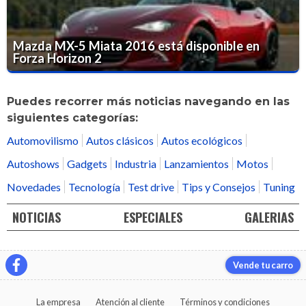
Mazda MX-5 Miata 2016 está disponible en
Forza Horizon 2
Puedes recorrer más noticias navegando en las
siguientes categorías:
Automovilismo
Autos clásicos
Autos ecológicos
Autoshows
Gadgets
Industria
Lanzamientos
Motos
Novedades
Tecnología
Test drive
Tips y Consejos
Tuning
NOTICIAS
ESPECIALES
GALERIAS
Vende tu carro
La empresa
Atención al cliente
Términos y condiciones