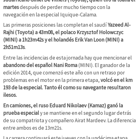
martes
después de perder mucho tiempo con la
navegación en la especial Iquique-Calama.
Las primeras posiciones las completan el saudí
Yazeed Al-
Rajhi (Toyota) a 43m08, el polaco Krzysztof Holowczyc
(MINI) a 1h23m42s y el holandés Erik Van Loon (MINI) a
2h51m13s
.
Entre las incidencias de esta jornada hay que mencionar el
abandono del español Nani Roma
(MINI). El ganador de la
edición 2014, que comenzó este año con un retraso por
problemas en el motor en la primera etapa,
volcó en el km
193 de la especial. Tanto él como su navegante resultaron
ilesos.
En camiones, el ruso Eduard Nikolaev (Kamaz) ganó la
prueba especial
y se mantiene en el segundo lugar detrás
de su compatriota y compañero Airat Mardeev. La diferencia
entre ambos es de 13m21s.
La carrera continuará este jueves con la undécima etapa