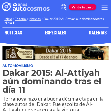
Vende tu carro
Inicio
>
Editorial
>
Noticias
>
Dakar 2015: Al-Attiyah aún dominando tras
el día 11
NOTICIAS
ESPECIALES
GALERIAS
AUTOMOVILISMO
Dakar 2015: Al-Attiyah
aún dominando tras el
día 11
Terranova hizo una buena décima etapa en la
clase autos del Dakar. Fue escolta de Al-
Attiyah, que se acerca a la victoria.