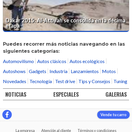
Dakar 2015: Al-Attiyah se consolida en la décima
etapa
Puedes recorrer más noticias navegando en las
siguientes categorías:
Automovilismo
Autos clásicos
Autos ecológicos
Autoshows
Gadgets
Industria
Lanzamientos
Motos
Novedades
Tecnología
Test drive
Tips y Consejos
Tuning
NOTICIAS
ESPECIALES
GALERIAS
Vende tu carro
La empresa
Atención al cliente
Términos y condiciones