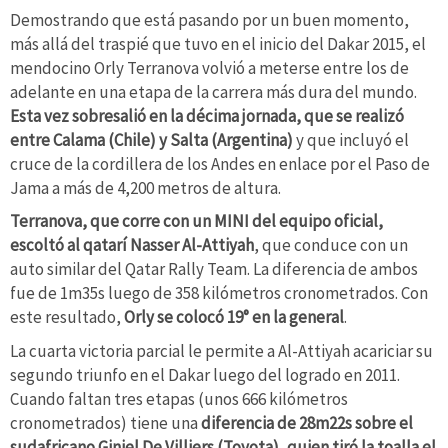
Demostrando que está pasando por un buen momento,
más allá del traspié que tuvo en el inicio del Dakar 2015, el
mendocino Orly Terranova volvió a meterse entre los de
adelante en una etapa de la carrera más dura del mundo.
Esta vez sobresalió en la décima jornada, que se realizó
entre Calama (Chile) y Salta (Argentina)
y que incluyó el
cruce de la cordillera de los Andes en enlace por el Paso de
Jama a más de 4,200 metros de altura.
Terranova, que corre con un MINI del equipo oficial,
escoltó al qatarí Nasser Al-Attiyah
, que conduce con un
auto similar del Qatar Rally Team. La diferencia de ambos
fue de 1m35s luego de 358 kilómetros cronometrados. Con
este resultado,
Orly se colocó 19° en la general
.
La cuarta victoria parcial le permite a Al-Attiyah acariciar su
segundo triunfo en el Dakar luego del logrado en 2011.
Cuando faltan tres etapas (unos 666 kilómetros
cronometrados) tiene una
diferencia de 28m22s sobre el
sudafricano Giniel De Villiers (Toyota), quien tiró la toalla el