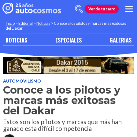
Vende tu carro
Inicio
>
Editorial
>
Noticias
>
Conoce a los pilotos y marcas más exitosas
del Dakar
NOTICIAS
ESPECIALES
GALERIAS
AUTOMOVILISMO
Conoce a los pilotos y
marcas más exitosas
del Dakar
Estos son los pilotos y marcas que más han
ganado esta difícil competencia