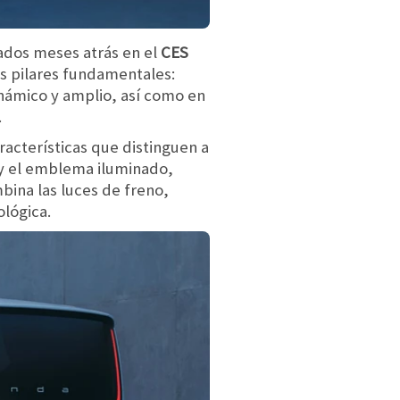
ados meses atrás en el
CES
es pilares fundamentales:
inámico y amplio, así como en
.
aracterísticas que distinguen a
a y el emblema iluminado,
ina las luces de freno,
ológica.