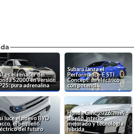
nda
Subaru lanza el
í es el renacer del
Performance-E STI
onda S2000 en versión
Concept: un eléctrico
P25: pura adrenalina
con potenci...
Honda Civic 2026: nuevo
sí luce el nuevo BYD
diseño, interior
acco, el pequeño
mejorado y tecnología
éctrico del futuro
híbrida