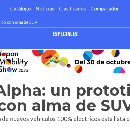
Catálogo
Noticias
Clasificados
Comparador
rico con alma de SUV
ESPECIALES
lpha: un protot
 con alma de SU
a de nuevos vehículos 100% eléctricos está lista p