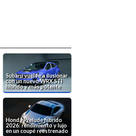
Subaru vuelve a ilusionar
con un nuevo WRX STI
híbrido y más potente
Honda Prelude híbrido
2026: rendimiento y lujo
en un coupé reestrenado