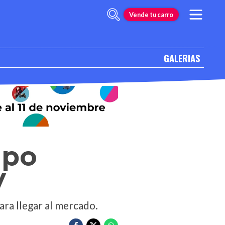
Vende tu carro
GALERIAS
ipo
V
ara llegar al mercado.