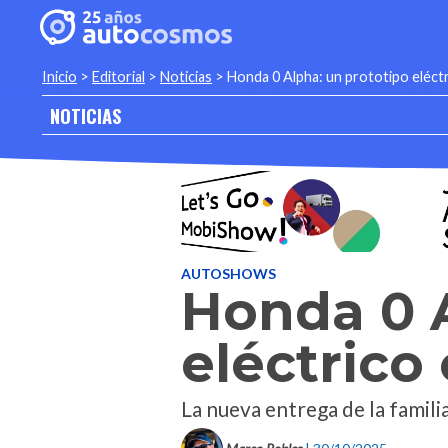
Inicio
>
Editorial
>
Noticias
>
Honda 0 Alpha: un prototipo eléct
NOTICIAS
AUTOSHOWS
Honda 0 A
eléctrico
La nueva entrega de la famili