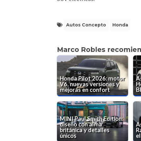
Autos Concepto
Honda
Marco Robles recomie
Honda Pilot 2026: motor
As
V6, nuevas versiones y
H
mejoras en confort
B
MINI Paul Smith Edition:
diseño con alma
A
británica y detalles
R
únicos
el