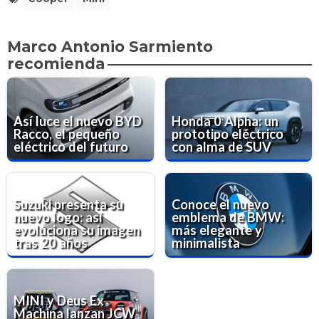
Marco Antonio Sarmiento
recomienda
Así luce el nuevo BYD
Honda 0 Alpha: un
Racco, el pequeño
prototipo eléctrico
eléctrico del futuro
con alma de SUV
Suzuki presenta su
Conoce el nuevo
nuevo logo: así
emblema de BMW:
evoluciona su imagen
más elegante y
tras 20 años
minimalista
MINI y Deus Ex
Machina lanzan JCW