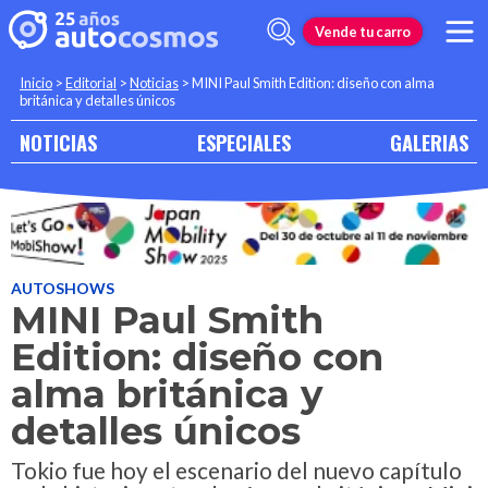
Vende tu carro
Inicio
>
Editorial
>
Noticias
>
MINI Paul Smith Edition: diseño con alma
británica y detalles únicos
NOTICIAS
ESPECIALES
GALERIAS
AUTOSHOWS
MINI Paul Smith
Edition: diseño con
alma británica y
detalles únicos
Tokio fue hoy el escenario del nuevo capítulo