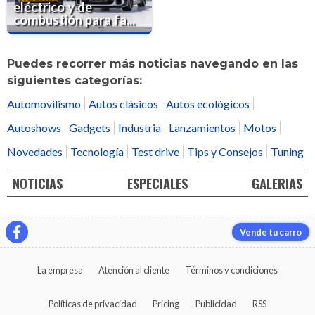
eléctrico y de
combustión para fa...
Puedes recorrer más noticias navegando en las
siguientes categorías:
Automovilismo
Autos clásicos
Autos ecológicos
Autoshows
Gadgets
Industria
Lanzamientos
Motos
Novedades
Tecnología
Test drive
Tips y Consejos
Tuning
NOTICIAS
ESPECIALES
GALERIAS
Vende tu carro
La empresa
Atención al cliente
Términos y condiciones
Políticas de privacidad
Pricing
Publicidad
RSS