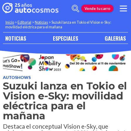
Vende tu carro
Inicio
>
Editorial
>
Noticias
>
Suzuki lanza en Tokio el Vision e-Sky:
movilidad eléctrica para el mañana
NOTICIAS
ESPECIALES
GALERIAS
AUTOSHOWS
Suzuki lanza en Tokio el
Vision e-Sky: movilidad
eléctrica para el
mañana
Destaca el conceptual Vision e-Sky, que