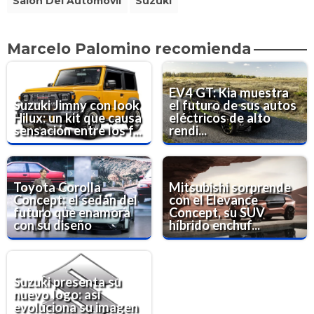
Salón Del Automóvil
Suzuki
Marcelo Palomino recomienda
EV4 GT: Kia muestra
Suzuki Jimny con look
el futuro de sus autos
Hilux: un kit que causa
eléctricos de alto
sensación entre los f...
rendi...
Toyota Corolla
Mitsubishi sorprende
Concept: el sedán del
con el Elevance
futuro que enamora
Concept, su SUV
con su diseño
híbrido enchuf...
Suzuki presenta su
nuevo logo: así
evoluciona su imagen