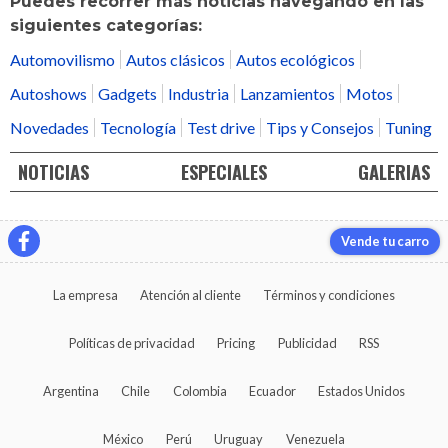
Puedes recorrer más noticias navegando en las
siguientes categorías:
Automovilismo
Autos clásicos
Autos ecológicos
Autoshows
Gadgets
Industria
Lanzamientos
Motos
Novedades
Tecnología
Test drive
Tips y Consejos
Tuning
NOTICIAS
ESPECIALES
GALERIAS
Vende tu carro
La empresa
Atención al cliente
Términos y condiciones
Políticas de privacidad
Pricing
Publicidad
RSS
Argentina
Chile
Colombia
Ecuador
Estados Unidos
México
Perú
Uruguay
Venezuela