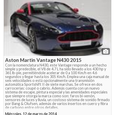
Aston Martin Vantage N430 2015
Con la nomenclatura N430, este Vantage responde a un hecho
simple y predecible, el V8 de 4.7 L ha sido llevado a los 430 hp y
361 lb-pie, permitiéndole acelerar de 0 a 100 Km/h en 4.6
segundos y llegar hasta los 305 Km/h. Emplea una caja manual de
seis velocidades o está opcionalmente una transmisión
automática Sportshift II de siete marchas. Se ofrece en dos
carrocerías: coupé o cabrio. Además cuenta con un nuevo
sistema de escape, pintura especial y las amenidades especiales
que siempre otorga la marca como son: faros bi-xenón,
sensores de luces y lluvia, un costoso sistema de sonido firmado
por Bang & Olufsen, además de varios insertos en cuero y fibra
de carbono entre otros detalles.
Miércoles, 12 de marzo de 2014