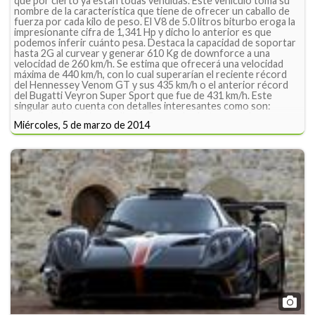
que por cierto ya están todas vendidas. Este vehículo toma su
nombre de la característica que tiene de ofrecer un caballo de
fuerza por cada kilo de peso. El V8 de 5.0 litros biturbo eroga la
impresionante cifra de 1,341 Hp y dicho lo anterior es que
podemos inferir cuánto pesa. Destaca la capacidad de soportar
hasta 2G al curvear y generar 610 Kg de downforce a una
velocidad de 260 km/h. Se estima que ofrecerá una velocidad
máxima de 440 km/h, con lo cual superarían el reciente récord
del Hennessey Venom GT y sus 435 km/h o el anterior récord
del Bugatti Veyron Super Sport que fue de 431 km/h. Este
singular auto cuenta con detalles interesantes como son:
aerodinámica activa mediante flaps y alerón trasero de
Miércoles, 5 de marzo de 2014
accionamiento hidráulico, asientos de carreras fabricados en
fibra de carbono, housing del turbocargador y escape de titanio
hecho con impresora de 3D.