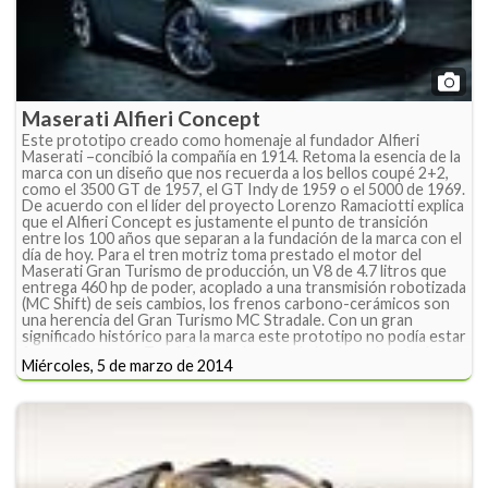
Maserati Alfieri Concept
Este prototipo creado como homenaje al fundador Alfieri
Maserati –concibió la compañía en 1914. Retoma la esencia de la
marca con un diseño que nos recuerda a los bellos coupé 2+2,
como el 3500 GT de 1957, el GT Indy de 1959 o el 5000 de 1969.
De acuerdo con el líder del proyecto Lorenzo Ramaciotti explica
que el Alfieri Concept es justamente el punto de transición
entre los 100 años que separan a la fundación de la marca con el
día de hoy. Para el tren motriz toma prestado el motor del
Maserati Gran Turismo de producción, un V8 de 4.7 litros que
entrega 460 hp de poder, acoplado a una transmisión robotizada
(MC Shift) de seis cambios, los frenos carbono-cerámicos son
una herencia del Gran Turismo MC Stradale. Con un gran
significado histórico para la marca este prototipo no podía estar
fuera de nuestro Top 10, no dudes en admirarlo en la galería
Miércoles, 5 de marzo de 2014
correspondiente.