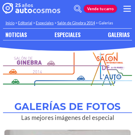
Vende tu carro
Inicio
>
Editorial
>
Especiales
>
Salón de Ginebra 2014
>
Galerias
NOTICIAS
ESPECIALES
GALERIAS
GALERÍAS DE FOTOS
Las mejores imágenes del especial