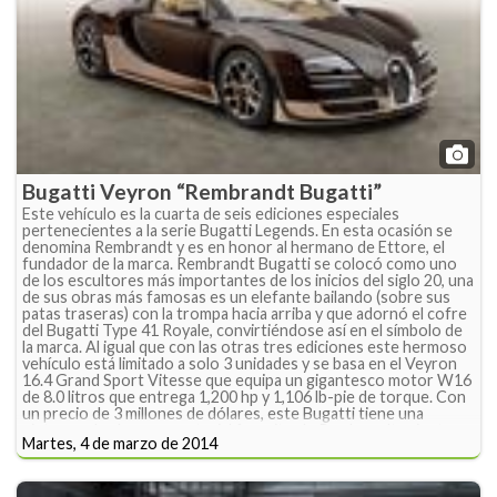
Bugatti Veyron “Rembrandt Bugatti”
Este vehículo es la cuarta de seis ediciones especiales
pertenecientes a la serie Bugatti Legends. En esta ocasión se
denomina Rembrandt y es en honor al hermano de Ettore, el
fundador de la marca. Rembrandt Bugatti se colocó como uno
de los escultores más importantes de los inicios del siglo 20, una
de sus obras más famosas es un elefante bailando (sobre sus
patas traseras) con la trompa hacia arriba y que adornó el cofre
del Bugatti Type 41 Royale, convirtiéndose así en el símbolo de
la marca. Al igual que con las otras tres ediciones este hermoso
vehículo está limitado a solo 3 unidades y se basa en el Veyron
16.4 Grand Sport Vitesse que equipa un gigantesco motor W16
de 8.0 litros que entrega 1,200 hp y 1,106 lb-pie de torque. Con
un precio de 3 millones de dólares, este Bugatti tiene una
pintura color bronce, material favorito de Rembrandt, mientras
Martes, 4 de marzo de 2014
que la parte baja de la carrocería hace contraste con un café en
tono claro, mismo tono que es utilizado también en los rines.