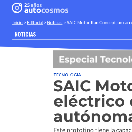
Inicio
>
Editorial
>
Noticias
>
SAIC Motor Kun Concept, un carro 
NOTICIAS
TECNOLOGÍA
SAIC Moto
eléctrico
autónoma 
Este prototipo tiene la capa