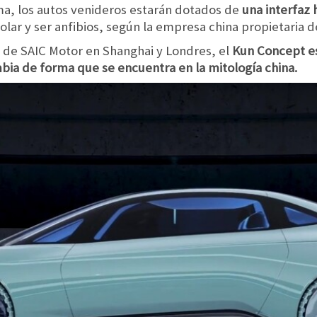
a, los autos venideros estarán dotados de
una interfaz 
lar y ser anfibios, según la empresa china propietaria 
 de SAIC Motor en Shanghai y Londres, el
Kun Concept es
ia de forma que se encuentra en la mitología china.