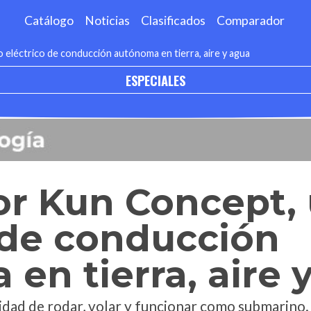
Catálogo
Noticias
Clasificados
Comparador
eléctrico de conducción autónoma en tierra, aire y agua
ESPECIALES
r Kun Concept, 
 de conducción
en tierra, aire 
cidad de rodar, volar y funcionar como submarino.