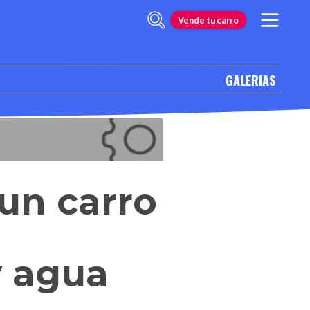
Vende tu carro
GALERIAS
un carro
y agua