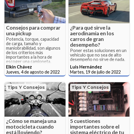
Consejos para comprar
¿Para qué sirve la
una pickup
aerodinamia en los
carros de gran
Potencia, torque, capacidad
de carga, tamaño y
desempeño?
maniobrabilidad, son algunos
Poner estas soluciones en un
de los criterios más
vehículo que no sea de alto
importantes a la hora de
desempeño no sirve de nada.
escoger una camioneta.
Elkin Chávez
Luis Hernández
Jueves, 4 de agosto de 2022
Martes, 19 de julio de 2022
Tips Y Consejos
Tips Y Consejos
¿Cómo se maneja una
5 cuestiones
motocicleta cuando
importantes sobre el
está lloviendo?
sistema eléctrico de tu