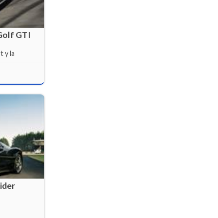
Golf GTI
 y la
ider