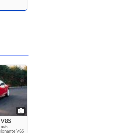
 V8S
r más
esionante V8S