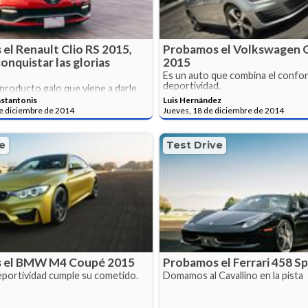
el Renault Clio RS 2015,
Probamos el Volkswagen 
conquistar las glorias
2015
Es un auto que combina el confort
deportividad.
producto galo que viene a darle
alemanes
stantonis
Luis Hernández
e diciembre de 2014
Jueves, 18 de diciembre de 2014
e
Test Drive
 el BMW M4 Coupé 2015
Probamos el Ferrari 458 Sp
eportividad cumple su cometido.
Domamos al Cavallino en la pista