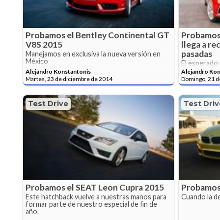
Probamos el Bentley Continental GT
Probamos 
V8S 2015
llega a re
pasadas
Manejamos en exclusiva la nueva versión en
México
El esperado 
pelea a los 
Alejandro Konstantonis
Alejandro Kon
Martes, 23 de diciembre de 2014
Domingo, 21 d
Test Drive
Test Driv
Probamos el SEAT Leon Cupra 2015
Probamos
Este hatchback vuelve a nuestras manos para
Cuando la d
formar parte de nuestro especial de fin de
año.